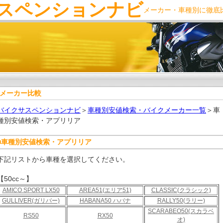
スペンションナビ
メーカー・車種別に徹底
メーカー比較
バイクサスペンションナビ
＞
車種別安値検索・バイクメーカー一覧
＞車
種別安値検索・アプリリア
■車種別安値検索・アプリリア
下記リストから車種を選択してください。
【50cc～】
AMICO SPORT LX50
AREA51(エリア51)
CLASSIC(クラシック)
GULLIVER(ガリバー)
HABANA50 ハバナ
RALLY50(ラリー)
SCARABEO50(スカラベ
RS50
RX50
オ)