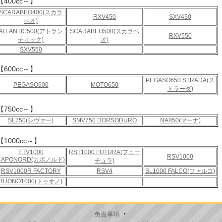
【400cc～】
SCARABEO400(スカラ
RXV450
SXV450
ベオ)
ATLANTIC500(アトラン
SCARABEO500(スカラベ
RXV550
ティック)
オ)
SXV550
【600cc～】
PEGASO650 STRADA(ス
PEGASO600
MOTO650
トラーダ)
【750cc～】
SL750(シヴァー)
SMV750 DORSODURO
NA850(マーナ)
【1000cc～】
ETV1000
RST1000 FUTURA(フュー
RSV1000
CAPONORD(カポノルド)
チュラ)
RSV1000R FACTORY
RSV4
SL1000 FALCO(ファルコ)
TUONO1000(トゥオノ)
・
免責事項