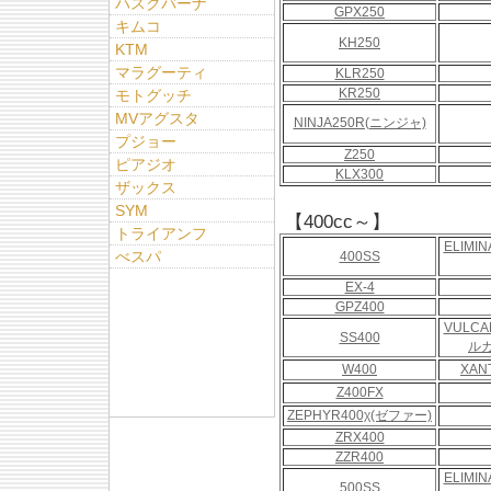
ハスクバーナ
GPX250
キムコ
KH250
KTM
マラグーティ
KLR250
KR250
モトグッチ
MVアグスタ
NINJA250R(ニンジャ)
プジョー
Z250
ピアジオ
KLX300
ザックス
SYM
【400cc～】
トライアンフ
ELIMI
べスパ
400SS
EX-4
GPZ400
VULCAN
SS400
ル
W400
XAN
Z400FX
ZEPHYR400χ(ゼファー)
ZRX400
ZZR400
ELIMI
500SS