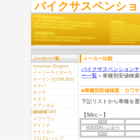
バイクサスペンショ
介！
メーカー比較
メーカー一覧
American Dragers
バイクサスペンションナ
イージーライダース
ー一覧
＞車種別安値検索
オーリンズ(OHLINS)
カヤバ
■車種別安値検索・カワサ
キジマ
キタコ
下記リストから車種を選
クアンタム
(QUANTUM)
KN企画
【50cc～】
スリーワン
AE50
デイトナ
HUNTER(ハンター)
ナイトロン
KX60
プログレッシブ