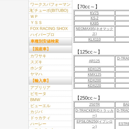
ワークスパフォーマン
【70cc～】
ス
ビチューボ(BITUBO)
KV75
ＷＰ
KS-2
ＹＳＳ
KX85
FOX RACING SHOX
NEOMAX95(ネオマック
ス)
ハイパープロ
KLX110
車種別安値検索
【国産車】
【125cc～】
カワサキ
D-TRA
AR125
スズキ
ホンダ
KDX125
ヤマハ
KMX125
【輸入車】
KDX200
KDX220
アプリリア
ビモータ
【250cc～】
BMW
250TR
BA
ビューエル
D-TRACKER(Dトラッカ
D-TRA
カジバ
ー)
ドゥカティ
EPSILON250(イプシロ
ハーレー
ESTR
ン)