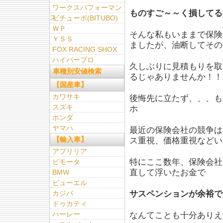
ワークスパフォーマン
ものすご～～く損してる
ス
ビチューボ(BITUBO)
ＷＰ
そんな私もいままで保険
ＹＳＳ
ましたが、油断してその
FOX RACING SHOX
ハイパープロ
久しぶりに見積もりを取
車種別安値検索
るじゃありませんか！！
【国産車】
カワサキ
後悔先に立たず、、、も
スズキ
ホ
ホンダ
ヤマハ
最近の保険会社の競争は
【輸入車】
ス重視、価格重視などい
アプリリア
特にここ数年、保険会社
ビモータ
直して浮いたお金で
BMW
ビューエル
カジバ
サスペンションが余裕で
ドゥカティ
ハーレー
なんてことも十分ありえ