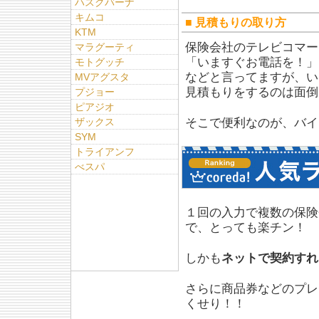
ハスクバーナ
キムコ
■ 見積もりの取り方
KTM
保険会社のテレビコマー
マラグーティ
「いますぐお電話を！」
モトグッチ
などと言ってますが、い
MVアグスタ
見積もりをするのは面倒
プジョー
ピアジオ
ザックス
そこで便利なのが、バイ
SYM
トライアンフ
べスパ
１回の入力で複数の保険
で、とっても楽チン！
しかも
ネットで契約すれ
さらに商品券などのプレ
くせり！！