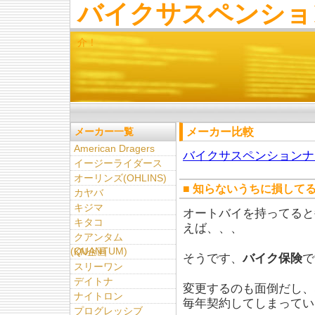
バイクサスペンショ
介！
メーカー比較
メーカー一覧
American Dragers
バイクサスペンションナ
イージーライダース
オーリンズ(OHLINS)
■ 知らないうちに損して
カヤバ
キジマ
オートバイを持ってると
キタコ
えば、、、
クアンタム
(QUANTUM)
KN企画
そうです、
バイク保険
で
スリーワン
デイトナ
変更するのも面倒だし、
ナイトロン
毎年契約してしまってい
プログレッシブ