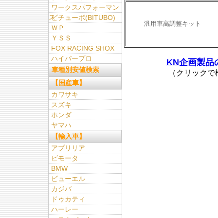
ワークスパフォーマン
ス
ビチューボ(BITUBO)
汎用車高調整キット
ＷＰ
ＹＳＳ
FOX RACING SHOX
ハイパープロ
KN企画製品
車種別安値検索
（クリックで
【国産車】
カワサキ
スズキ
ホンダ
ヤマハ
【輸入車】
アプリリア
ビモータ
BMW
ビューエル
カジバ
ドゥカティ
ハーレー