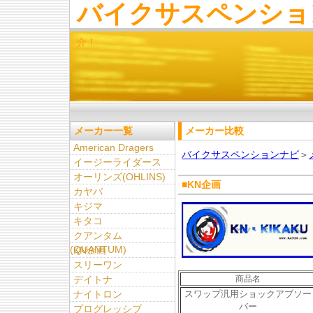
バイクサスペンショ
介！
メーカー一覧
メーカー比較
American Dragers
バイクサスペンションナビ
＞
イージーライダース
オーリンズ(OHLINS)
■KN企画
カヤバ
キジマ
キタコ
クアンタム
(QUANTUM)
KN企画
スリーワン
デイトナ
商品名
ナイトロン
スワップ汎用ショックアブソー
バー
プログレッシブ