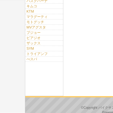
ハスクバーナ
キムコ
KTM
マラグーティ
モトグッチ
MVアグスタ
プジョー
ピアジオ
ザックス
SYM
トライアンフ
べスパ
©Copyright バイクサス
Powere