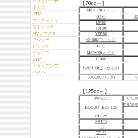
ハスクバーナ
【70cc～】
キムコ
MATE70(メ イト)
KTM
GT80
J
マラグーティ
MR80
モトグッチ
TDR80
MVアグスタ
YSR80
プジョー
AXIS90(ア クシス)
ピアジオ
HT-1
ザックス
MATE90(メ イト)
SYM
TT90R
トライアンフ
BWS100(ビーウィズ)
べスパ
JOG100(ジョグ)
N
【125cc～】
BWS125
CYGN
DRAGS
DOODO TEOS 125
RD125
SR125
TT125
TZ125