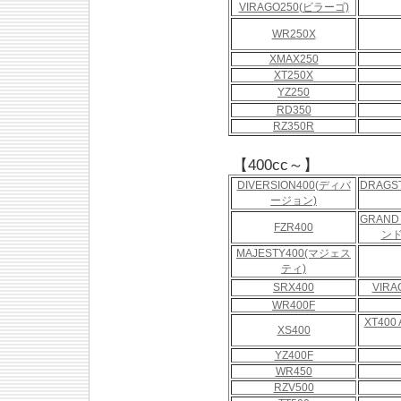
VIRAGO250(ビラーゴ)
WR250X
XMAX250
XT250X
YZ250
RD350
RZ350R
【400cc～】
DIVERSION400(ディバ
DRAGS
ージョン)
GRAND
FZR400
ンド
MAJESTY400(マジェス
ティ)
SRX400
VIR
WR400F
XT400
XS400
YZ400F
WR450
RZV500