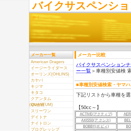
バイクサスペンショ
介！
メーカー比較
メーカー一覧
American Dragers
バイクサスペンションナ
イージーライダース
ー一覧
＞車種別安値検 
オーリンズ(OHLINS)
カヤバ
■車種別安値検索・ヤマハ
キジマ
キタコ
下記リストから車種を選
クアンタム
(QUANTUM)
KN企画
【50cc～】
スリーワン
ACTIVE(アクティブ)
AER
デイトナ
AXIS50(ア クシス)
BE
ナイトロン
BOBBY(ボ ビィ)
BO
プログレッシブ