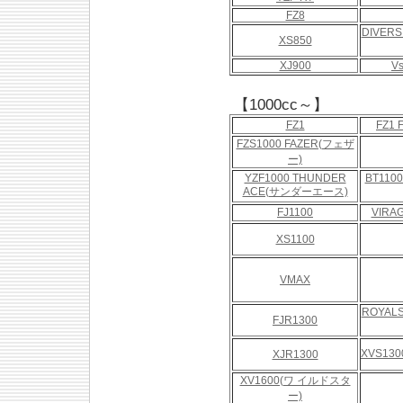
FZ8
DIVER
XS850
XJ900
Vs
【1000cc～】
FZ1
FZ1
FZS1000 FAZER(フェザ
ー)
YZF1000 THUNDER
BT110
ACE(サンダーエース)
FJ1100
VIRA
XS1100
VMAX
ROYAL
FJR1300
XVS13
XJR1300
XV1600(ワ イルドスタ
ー)