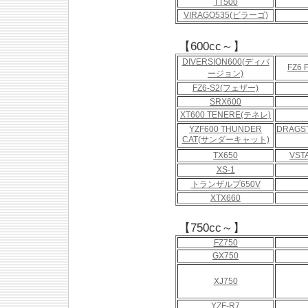
TT500
VIRAGO535(ビラーゴ)
【600cc～】
DIVERSION600(ディバ
FZ6
ージョン)
FZ6-S2(フェザー)
SRX600
XT600 TENERE(テネレ)
YZF600 THUNDER
DRAGS
CAT(サンダーキャット)
TX650
VST
XS-1
トランザルプ650V
XTX660
【750cc～】
FZ750
GX750
XJ750
YZF-R7