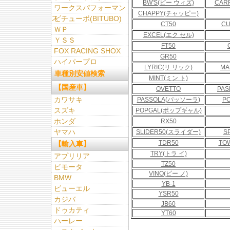
BW'S(ビー ウィズ)
CAR
ワークスパフォーマン
CHAPPY(チャッピー)
ス
ビチューボ(BITUBO)
CT50
CU
ＷＰ
EXCEL(エク セル)
ＹＳＳ
FT50
FOX RACING SHOX
GR50
ハイパープロ
LYRIC(リ リック)
MA
車種別安値検索
MINT(ミン ト)
【国産車】
OVETTO
PAS
カワサキ
PASSOLA(パッソーラ)
P
スズキ
POPGAL(ポップギャル)
ホンダ
RX50
ヤマハ
SLIDER50(スライダー)
S
TDR50
TO
【輸入車】
TRY(トラ イ)
アプリリア
TZ50
ビモータ
VINO(ビー ノ)
BMW
YB-1
ビューエル
YSR50
カジバ
JB60
ドゥカティ
YT60
ハーレー