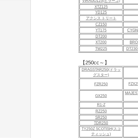
VIRAGO125(ビラーゴ)
XTZ125
YD125
アクシス トリート
CZ150
YT175
CYGN
DT200
XT200
BRO
TW225
DT23
【250cc～】
DRAGSTAR250(ドラッ
グスター)
FZX2
FZR250
MAJES
GX250
R1-Z
RZ250
SR250
TDR250
TY250Z SCOTISH(スコ
ティッシュ)