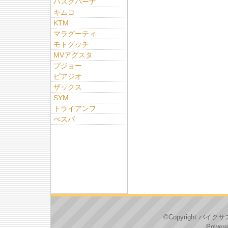
ハスクバーナ
キムコ
KTM
マラグーティ
モトグッチ
MVアグスタ
プジョー
ピアジオ
ザックス
SYM
トライアンフ
べスパ
©Copyright バイクサス
Powere