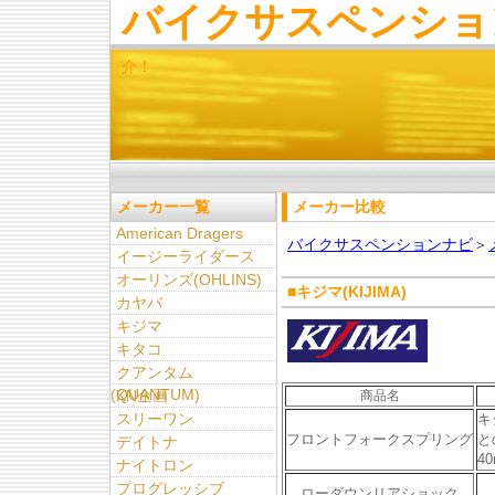
バイクサスペンショ
介！
メーカー一覧
メーカー比較
American Dragers
バイクサスペンションナビ
＞
イージーライダース
オーリンズ(OHLINS)
■キジマ(KIJIMA)
カヤバ
キジマ
キタコ
クアンタム
(QUANTUM)
KN企画
商品名
スリーワン
キ
フロントフォークスプリング
と
デイトナ
4
ナイトロン
プログレッシブ
ローダウンリアショック