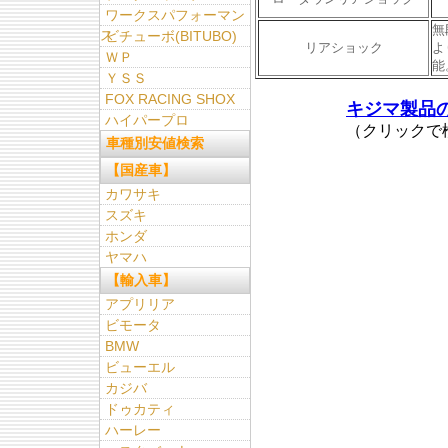
ワークスパフォーマン
無
ス
ビチューボ(BITUBO)
リアショック
よ
ＷＰ
能
ＹＳＳ
FOX RACING SHOX
キジマ製品
ハイパープロ
（クリックで
車種別安値検索
【国産車】
カワサキ
スズキ
ホンダ
ヤマハ
【輸入車】
アプリリア
ビモータ
BMW
ビューエル
カジバ
ドゥカティ
ハーレー